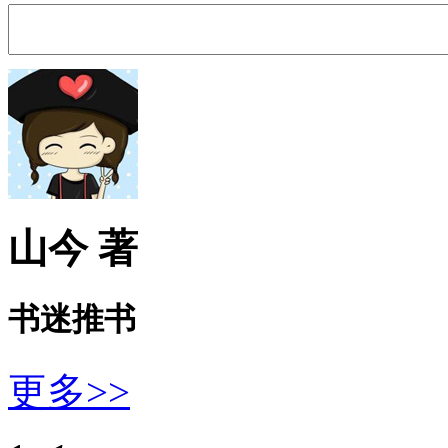
山今 著
书迷推书
更多>>