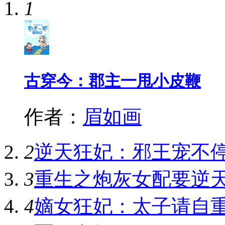
1
古穿今：郡主一甩小皮鞭
作者：
眉如画
2
逆天狂妃：邪王宠不
3
重生之炮灰女配要逆
4
嫡女狂妃：太子请自