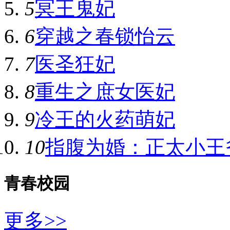
5
冥王鬼妃
6
穿越之春锁怡云
7
医圣狂妃
8
重生之庶女医妃
9
冷王的火药萌妃
10
指腹为婚：正太小王
青春校园
更多>>