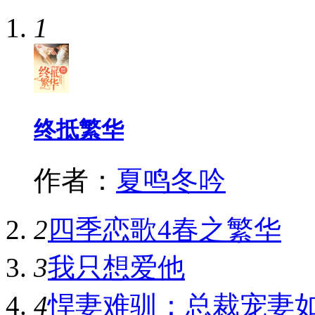
1
终抵繁华
作者：
夏鸣冬吟
2
四季恋歌4春之繁华
3
我只想爱他
4
悍妻难驯：总裁宠妻