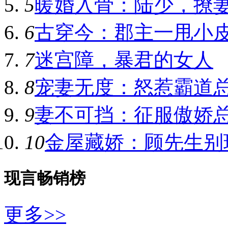
5
暖婚入骨：陆少，撩
6
古穿今：郡主一甩小
7
迷宫障，暴君的女人
8
宠妻无度：怒惹霸道
9
妻不可挡：征服傲娇
10
金屋藏娇：顾先生别
现言畅销榜
更多>>