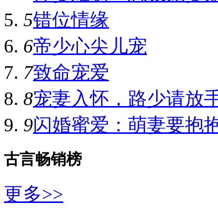
5
错位情缘
6
帝少心尖儿宠
7
致命宠爱
8
宠妻入怀，路少请放
9
闪婚蜜爱：萌妻要抱
古言畅销榜
更多>>