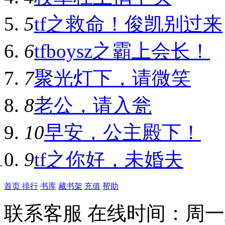
5
tf之救命！俊凯别过来
6
tfboysz之霸上会长！
7
聚光灯下，请微笑
8
老公，请入瓮
10
早安，公主殿下！
9
tf之你好，未婚夫
首页
排行
书库
藏书架
充值
帮助
联系客服 在线时间：周一到周日