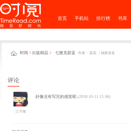
首页
手机站
排行榜
书库
时阅
出版精品
七微克蔚蓝
作者：
茹若
|
独家首发
评论
好像没有写完的感觉呢
(2018-10-11 15:06)
江子陵