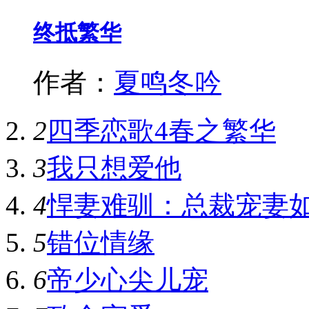
终抵繁华
作者：
夏鸣冬吟
2
四季恋歌4春之繁华
3
我只想爱他
4
悍妻难驯：总裁宠妻
5
错位情缘
6
帝少心尖儿宠