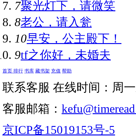
7
聚光灯下，请微笑
8
老公，请入瓮
10
早安，公主殿下！
9
tf之你好，未婚夫
首页
排行
书库
藏书架
充值
帮助
联系客服 在线时间：周一到周日
客服邮箱：
kefu@timeread
京ICP备15019153号-5