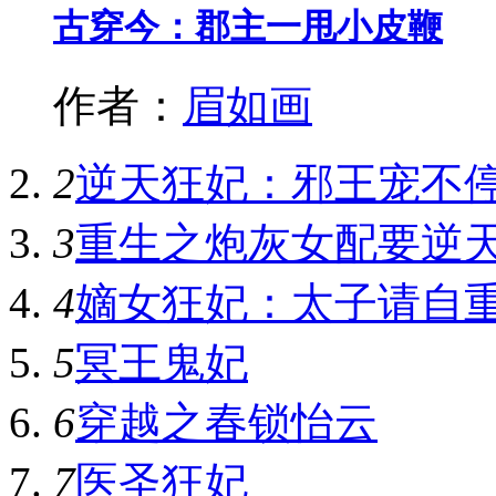
古穿今：郡主一甩小皮鞭
作者：
眉如画
2
逆天狂妃：邪王宠不
3
重生之炮灰女配要逆
4
嫡女狂妃：太子请自
5
冥王鬼妃
6
穿越之春锁怡云
7
医圣狂妃