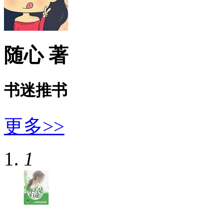
随心 著
书迷推书
更多>>
1