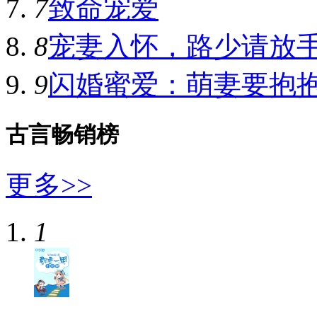
7
致命宠爱
8
宠妻入怀，路少请放
9
闪婚蜜爱：萌妻要抱
古言畅销榜
更多>>
1