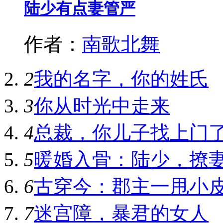
陆少有点妻管严
作者：
南歌北舞
2
我的名字，你的姓氏
3
你从时光中走来
4
总裁，你儿子找上门
5
暖婚入骨：陆少，撩
6
古穿今：郡主一甩小
7
迷宫障，暴君的女人