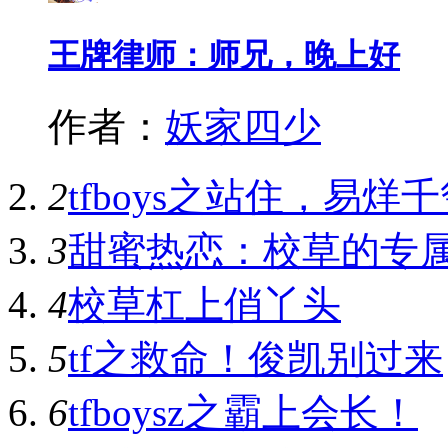
王牌律师：师兄，晚上好
作者：
妖家四少
2
tfboys之站住，易烊
3
甜蜜热恋：校草的专
4
校草杠上俏丫头
5
tf之救命！俊凯别过来
6
tfboysz之霸上会长！