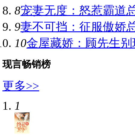
8
宠妻无度：怒惹霸道
9
妻不可挡：征服傲娇
10
金屋藏娇：顾先生别
现言畅销榜
更多>>
1